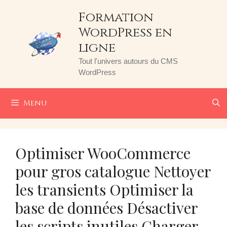
Aller
Formation
au
WordPress en
contenu
ligne
Tout l'univers autours du CMS
WordPress
Menu
Optimiser WooCommerce
pour gros catalogue Nettoyer
les transients Optimiser la
base de données Désactiver
les scripts inutiles Charger