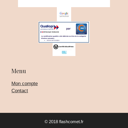
Menu
Mon compte
Contact
Article ajouté au panier
Paiement
© 2018 flashcomet.fr
0 Produit -
0,00
€