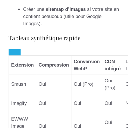
Créer une
sitemap d’images
si votre site en
contient beaucoup (utile pour Google
Images).
Tableau synthétique rapide
Conversion
CDN
Extension
Compression
WebP
intégré
Oui
Smush
Oui
Oui (Pro)
O
(Pro)
Imagify
Oui
Oui
Oui
EWWW
Oui
Image
Oui
Oui
O