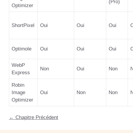
(Pro)
Optimizer
ShortPixel
Oui
Oui
Oui
O
Optimole
Oui
Oui
Oui
O
WebP
Non
Oui
Non
Express
Robin
Image
Oui
Non
Non
Optimizer
←
Chapitre Précédent