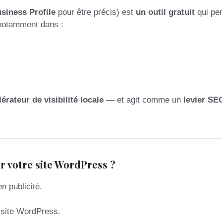
siness Profile
pour être précis) est
un outil gratuit
qui pe
notamment dans :
lérateur de visibilité locale
— et agit comme un
levier SE
r votre site WordPress ?
 publicité.
 site WordPress.