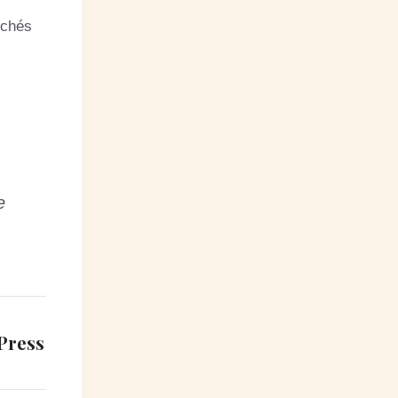
ichés
e
Press