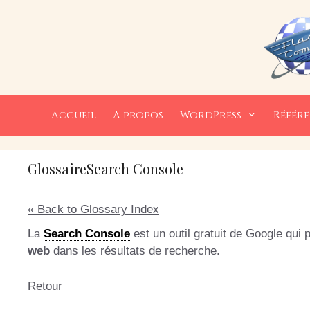
Aller
au
contenu
Accueil
A propos
WordPress
Référ
Glossaire
Search Console
« Back to Glossary Index
La
Search Console
est un outil gratuit de Google qui
web
dans les résultats de recherche.
Retour