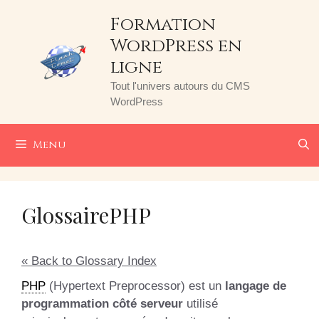
Aller
Formation
au
WordPress en
contenu
ligne
Tout l'univers autours du CMS
WordPress
Menu
Glossaire
PHP
« Back to Glossary Index
PHP
(Hypertext Preprocessor) est un
langage de
programmation côté serveur
utilisé