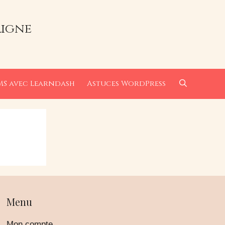
ligne
MS avec Learndash
Astuces WordPress
Menu
Mon compte