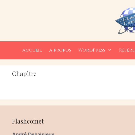
Aller
au
contenu
Accueil
A propos
WordPress
Référ
Chapitre
Flashcomet
André Debaisieux