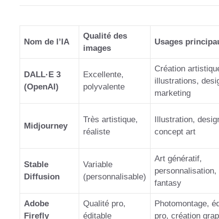
Qualité des
Nom de l’IA
Usages principa
images
Création artistiqu
DALL·E 3
Excellente,
illustrations, desi
(OpenAI)
polyvalente
marketing
Très artistique,
Illustration, desig
Midjourney
réaliste
concept art
Art génératif,
Stable
Variable
personnalisation,
Diffusion
(personnalisable)
fantasy
Adobe
Qualité pro,
Photomontage, éd
Firefly
éditable
pro, création gra