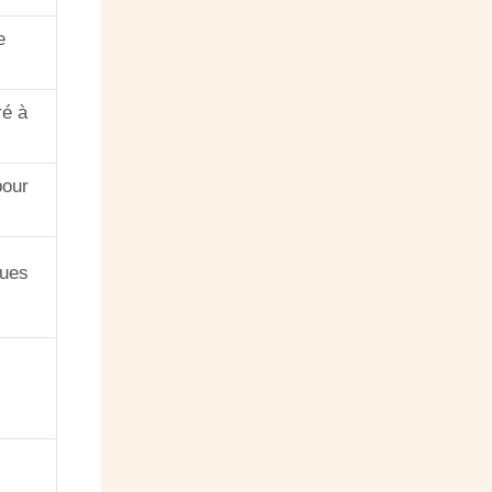
e
ré à
pour
ques