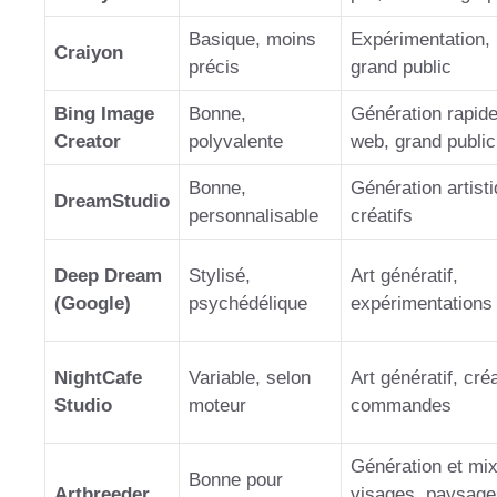
Basique, moins
Expérimentation, 
Craiyon
précis
grand public
Bing Image
Bonne,
Génération rapid
Creator
polyvalente
web, grand public
Bonne,
Génération artist
DreamStudio
personnalisable
créatifs
Deep Dream
Stylisé,
Art génératif,
(Google)
psychédélique
expérimentations 
NightCafe
Variable, selon
Art génératif, cré
Studio
moteur
commandes
Génération et mi
Bonne pour
Artbreeder
visages, paysage