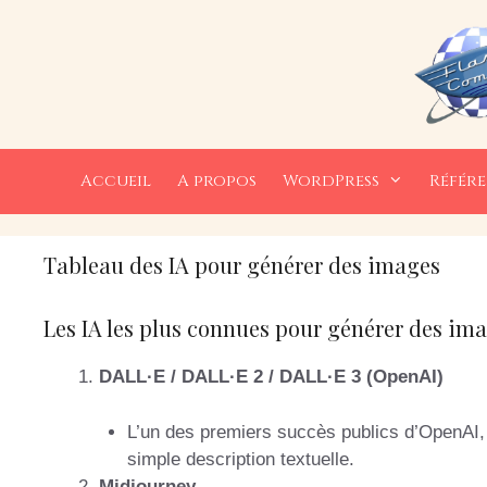
Aller
au
contenu
Accueil
A propos
WordPress
Référ
Tableau des IA pour générer des images
Les IA les plus connues pour générer des im
DALL·E / DALL·E 2 / DALL·E 3 (OpenAI)
L’un des premiers succès publics d’OpenAI, c
simple description textuelle.
Midjourney