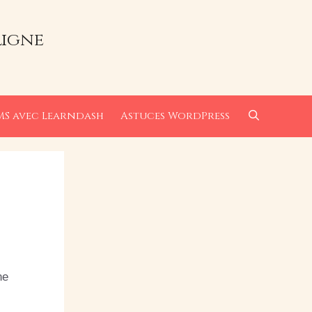
ligne
MS avec Learndash
Astuces WordPress
ne