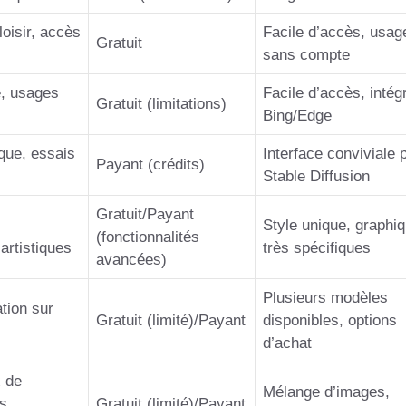
loisir, accès
Facile d’accès, usag
Gratuit
sans compte
e, usages
Facile d’accès, intég
Gratuit (limitations)
Bing/Edge
ique, essais
Interface conviviale 
Payant (crédits)
Stable Diffusion
Gratuit/Payant
Style unique, graphi
(fonctionnalités
artistiques
très spécifiques
avancées)
Plusieurs modèles
ation sur
Gratuit (limité)/Payant
disponibles, options
d’achat
x de
Mélange d’images,
s,
Gratuit (limité)/Payant