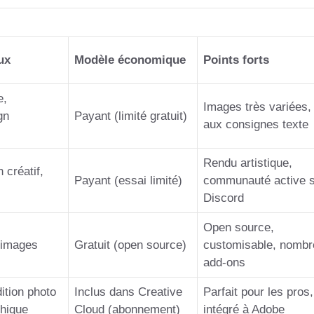
ux
Modèle économique
Points forts
e,
Images très variées, 
gn
Payant (limité gratuit)
aux consignes texte
Rendu artistique,
n créatif,
Payant (essai limité)
communauté active 
Discord
Open source,
 images
Gratuit (open source)
customisable, nomb
add-ons
ition photo
Inclus dans Creative
Parfait pour les pros,
phique
Cloud (abonnement)
intégré à Adobe