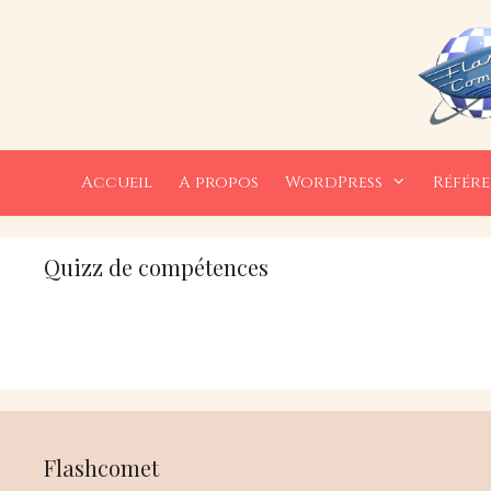
Aller
au
contenu
Accueil
A propos
WordPress
Référ
Quizz de compétences
Flashcomet