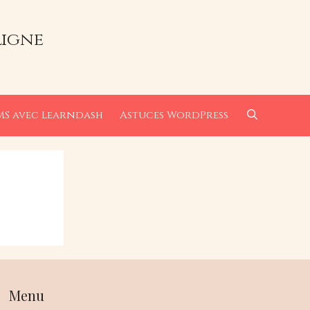
ligne
MS avec Learndash
Astuces WordPress
Menu