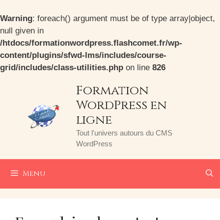
Warning
: foreach() argument must be of type array|object,
null given in
/htdocs/formationwordpress.flashcomet.fr/wp-
content/plugins/sfwd-lms/includes/course-
grid/includes/class-utilities.php
on line
826
Aller
Formation
au
WordPress en
contenu
ligne
Tout l'univers autours du CMS
WordPress
Menu