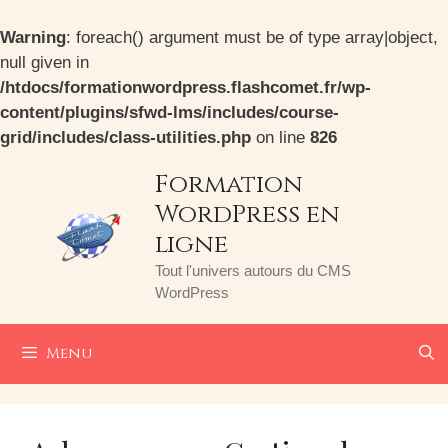
Warning
: foreach() argument must be of type array|object,
null given in
/htdocs/formationwordpress.flashcomet.fr/wp-
content/plugins/sfwd-lms/includes/course-
grid/includes/class-utilities.php
on line
826
Aller
Formation
au
WordPress en
contenu
ligne
Tout l'univers autours du CMS
WordPress
Menu